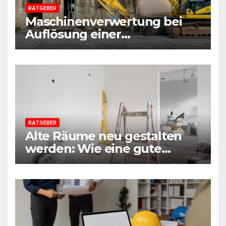
RATGEBER
Maschinenverwertung bei
Auflösung einer
Sanierungsfirma:
Praxisleitfaden aus
Beratersicht
RATGEBER
Alte Räume neu gestalten
werden: Wie eine gute
Vorbereitung jede Sanierung
einfacher macht