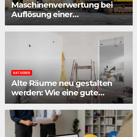
Maschinenverwertung bei
Auflösung einer
Sanierungsfirma:
Praxisleitfaden aus
Beratersicht
RATGEBER
Alte Räume neu gestalten
werden: Wie eine gute
Vorbereitung jede Sanierung
einfacher macht