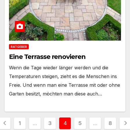
RATGEBER
Eine Terrasse renovieren
Wenn die Tage wieder länger werden und die
Temperaturen steigen, zieht es die Menschen ins
Freie. Und wenn man eine Terrasse mit oder ohne
Garten besitzt, möchten man diese auch…
Seitennummerierung
1
…
3
4
5
…
8