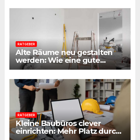
Praxisleitfaden aus
Beratersicht
RATGEBER
Alte Räume neu gestalten
werden: Wie eine gute
Vorbereitung jede Sanierung
einfacher macht
RATGEBER
Kleine Baubüros clever
einrichten: Mehr Platz durch
smarte Möbel