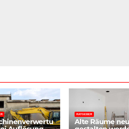
ER
RATGEBER
chinenverwertu
Alte Räume ne
ei Auflösung
gestalten werd