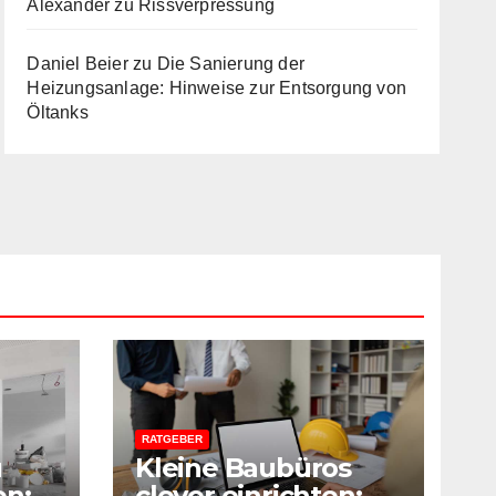
Alexander
zu
Rissverpressung
Daniel Beier
zu
Die Sanierung der
Heizungsanlage: Hinweise zur Entsorgung von
Öltanks
RATGEBER
u
Kleine Baubüros
en:
clever einrichten: