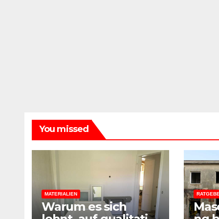
You missed
MATERIALIEN
RATGEB
Warum es sich
Mas
lohnt, auf qualitativ
ng b