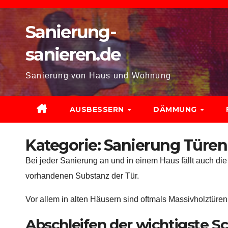
Zum
Inhalt
Sanierung-
springen
sanieren.de
Sanierung von Haus und Wohnung
AUSBESSERN
DÄMMUNG
Kategorie:
Sanierung Türen
Bei jeder Sanierung an und in einem Haus fällt auch di
vorhandenen Substanz der Tür.
Vor allem in alten Häusern sind oftmals Massivholztüren 
Abschleifen der wichtigste Sc