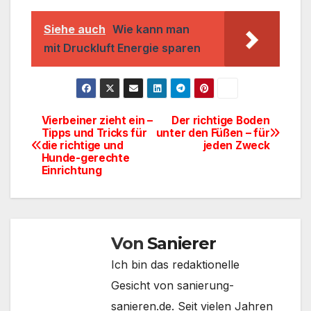
Siehe auch
Wie kann man
mit Druckluft Energie sparen
Vierbeiner zieht ein –
Der richtige Boden
Beitragsnavigation
Tipps und Tricks für
unter den Füßen – für
die richtige und
jeden Zweck
Hunde-gerechte
Einrichtung
Von
Sanierer
Ich bin das redaktionelle
Gesicht von sanierung-
sanieren.de. Seit vielen Jahren