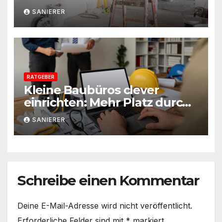
Vorbereitung jede Sanierung
SANIERER
einfacher macht
RATGEBER
Kleine Baubüros clever
einrichten: Mehr Platz durch
smarte Möbel
SANIERER
Schreibe einen Kommentar
Deine E-Mail-Adresse wird nicht veröffentlicht.
Erforderliche Felder sind mit
*
markiert