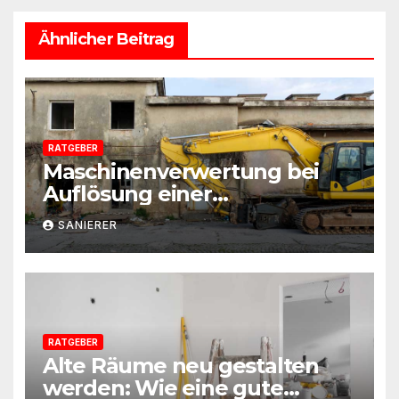
Ähnlicher Beitrag
RATGEBER
Maschinenverwertung bei
Auflösung einer
Sanierungsfirma:
SANIERER
Praxisleitfaden aus
Beratersicht
RATGEBER
Alte Räume neu gestalten
werden: Wie eine gute