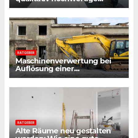
Baustoffe und Materialien
beim Sanieren zu achten
RATGEBER
Maschinenverwertung bei
Auflösung einer
Sanierungsfirma:
Praxisleitfaden aus
Beratersicht
RATGEBER
Alte Räume neu gestalten