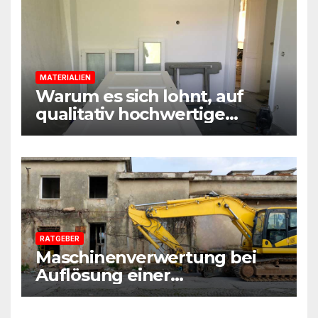
MATERIALIEN
Warum es sich lohnt, auf
qualitativ hochwertige
Baustoffe und Materialien
beim Sanieren zu achten
RATGEBER
Maschinenverwertung bei
Auflösung einer
Sanierungsfirma:
Praxisleitfaden aus