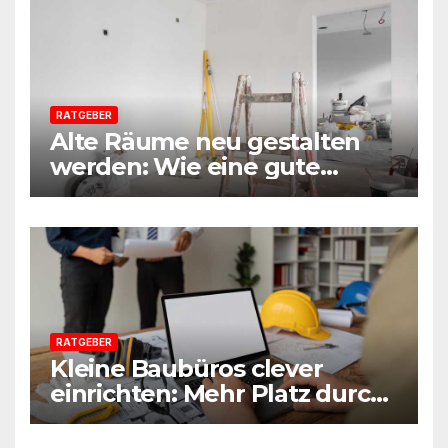
Beratersicht
RATGEBER
Alte Räume neu gestalten
werden: Wie eine gute
Vorbereitung jede Sanierung
einfacher macht
RATGEBER
Kleine Baubüros clever
einrichten: Mehr Platz durch
smarte Möbel