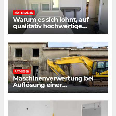
MATERIALIEN
Warum es sich lohnt, auf
qualitativ hochwertige
Baustoffe und Materialien
beim Sanieren zu achten
RATGEBER
Maschinenverwertung bei
Auflösung einer
Sanierungsfirma:
Praxisleitfaden aus
Beratersicht