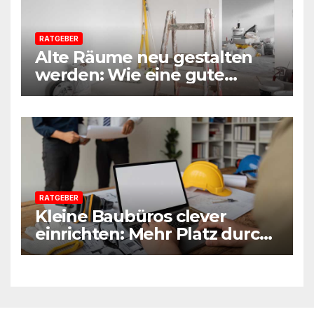
RATGEBER
Alte Räume neu gestalten
werden: Wie eine gute
Vorbereitung jede Sanierung
einfacher macht
RATGEBER
Kleine Baubüros clever
einrichten: Mehr Platz durch
smarte Möbel