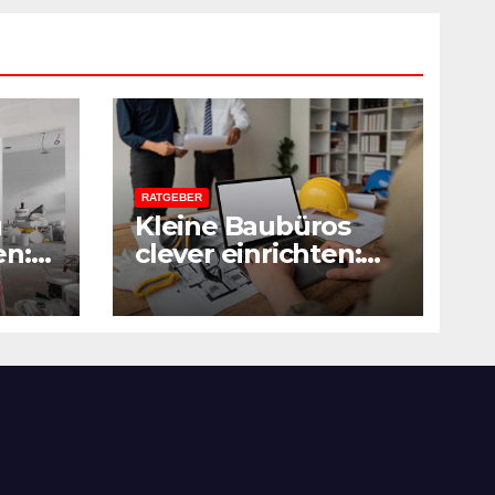
RATGEBER
u
Kleine Baubüros
en:
clever einrichten:
Mehr Platz durch
ede
smarte Möbel
acher