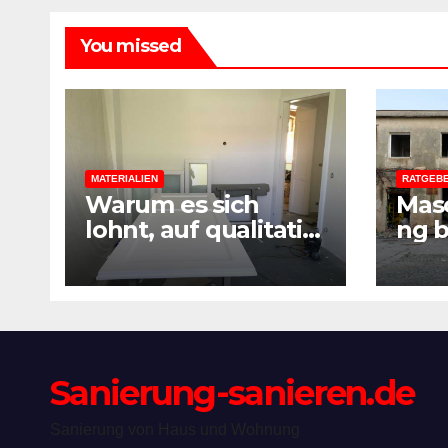
You missed
MATERIALIEN
RATGEB
Warum es sich
Mas
lohnt, auf qualitativ
ng b
hochwertige
eine
Baustoffe und
Sani
Materialien beim
Prax
Sanieren zu achten
Bera
Sanierung-sanieren.de
Sanierung von Haus und Wohnung