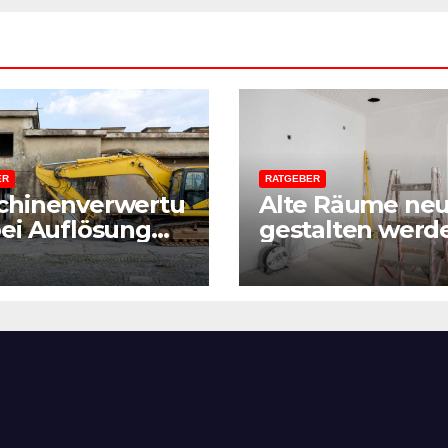
ER
RATGEBER
chinenverwertu
Alte Räume ne
ei Auflösung
gestalten werd
r
Wie eine gute
erungsfirma:
Vorbereitung j
isleitfaden aus
Sanierung einf
tersicht
macht