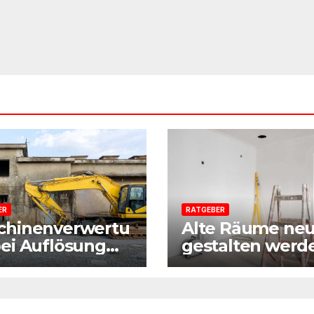
ER
RATGEBER
chinenverwertu
Alte Räume ne
ei Auflösung
gestalten werd
r
Wie eine gute
erungsfirma:
Vorbereitung j
isleitfaden aus
Sanierung einf