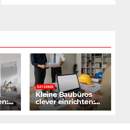
RATGEBER
u
Kleine Baubüros
en:
clever einrichten:
Mehr Platz durch
ede
smarte Möbel
acher