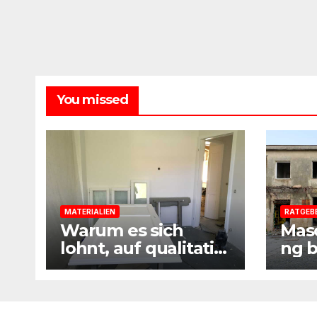
You missed
MATERIALIEN
RATGEB
Warum es sich
Mas
lohnt, auf qualitativ
ng b
hochwertige
eine
Baustoffe und
Sani
Materialien beim
Prax