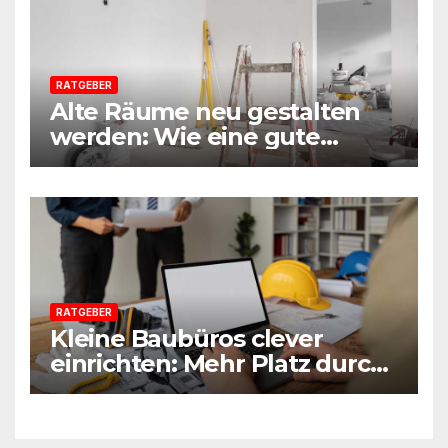
RATGEBER
Alte Räume neu gestalten
werden: Wie eine gute
Vorbereitung jede Sanierung
einfacher macht
RATGEBER
Kleine Baubüros clever
einrichten: Mehr Platz durch
smarte Möbel