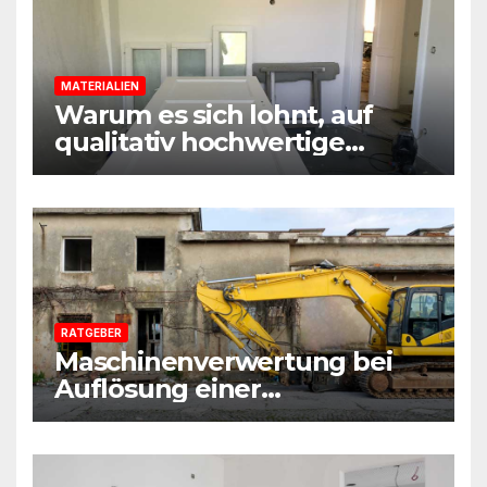
MATERIALIEN
Warum es sich lohnt, auf
qualitativ hochwertige
Baustoffe und Materialien
beim Sanieren zu achten
RATGEBER
Maschinenverwertung bei
Auflösung einer
Sanierungsfirma:
Praxisleitfaden aus
Beratersicht