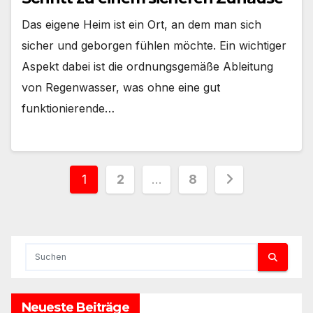
Das eigene Heim ist ein Ort, an dem man sich
sicher und geborgen fühlen möchte. Ein wichtiger
Aspekt dabei ist die ordnungsgemäße Ableitung
von Regenwasser, was ohne eine gut
funktionierende…
Seitennummerierung
1
2
…
8
der
Beiträge
Neueste Beiträge