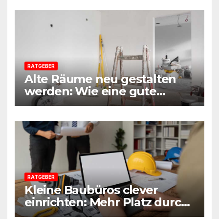
Praxisleitfaden aus
Beratersicht
RATGEBER
Alte Räume neu gestalten
werden: Wie eine gute
Vorbereitung jede Sanierung
einfacher macht
RATGEBER
Kleine Baubüros clever
einrichten: Mehr Platz durch
smarte Möbel